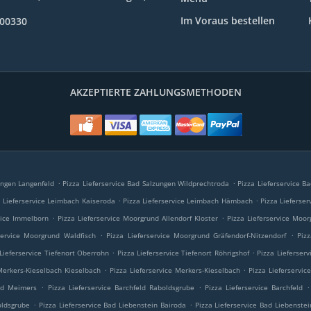
Im Voraus bestellen
600330
AKZEPTIERTE ZAHLUNGSMETHODEN
.
.
ungen Langenfeld
Pizza Lieferservice Bad Salzungen Wildprechtroda
Pizza Lieferservice 
.
.
a Lieferservice Leimbach Kaiseroda
Pizza Lieferservice Leimbach Hämbach
Pizza Lieferse
.
.
vice Immelborn
Pizza Lieferservice Moorgrund Allendorf Kloster
Pizza Lieferservice Moo
.
.
service Moorgrund Waldfisch
Pizza Lieferservice Moorgrund Gräfendorf-Nitzendorf
Piz
.
.
 Lieferservice Tiefenort Oberrohn
Pizza Lieferservice Tiefenort Röhrigshof
Pizza Lieferserv
.
.
 Merkers-Kieselbach Kieselbach
Pizza Lieferservice Merkers-Kieselbach
Pizza Lieferservic
.
.
.
eld Meimers
Pizza Lieferservice Barchfeld Raboldsgrube
Pizza Lieferservice Barchfeld
.
.
oldsgrube
Pizza Lieferservice Bad Liebenstein Bairoda
Pizza Lieferservice Bad Liebenstei