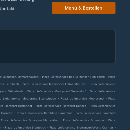
Menü & Bestellen
Kontakt
.
.
Bad Salzungen Ettmarshausen
Pizza Lieferservice Bad Salzungen Hohleborn
Pizza
.
.
rvice Leimbach
Pizza Lieferservice Immelborn Ettmarshausen
Pizza Lieferservice
.
.
rgrund Witzelroda
Pizza Lieferservice Moorgrund Neuendorf
Pizza Lieferservice
.
.
za Lieferservice Moorgrund Etterwinden
Pizza Lieferservice Moorgrund
Pizza
.
.
ice Tiefenort Hüttenhof
Pizza Lieferservice Tiefenort Dönges
Pizza Lieferservice
.
.
e Dorndorf
Pizza Lieferservice Barchfeld Hauenhof
Pizza Lieferservice Barchfeld
.
.
Pizza Lieferservice Schweina Marienthal
Pizza Lieferservice Schweina
Pizza
.
.
.
n
Pizza Lieferservice Steinbach
Pizza Lieferservice Breitungen/Werra Craimar