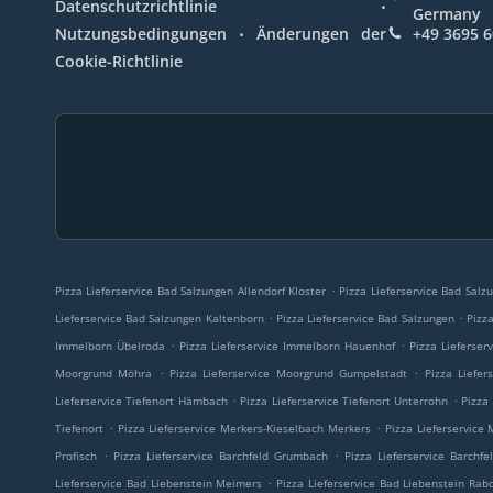
.
Datenschutzrichtlinie
Germany
.
Nutzungsbedingungen
Änderungen der
+49 3695 
Cookie-Richtlinie
.
Pizza Lieferservice Bad Salzungen Allendorf Kloster
Pizza Lieferservice Bad Salz
.
.
Lieferservice Bad Salzungen Kaltenborn
Pizza Lieferservice Bad Salzungen
Pizz
.
.
Immelborn Übelroda
Pizza Lieferservice Immelborn Hauenhof
Pizza Lieferser
.
.
Moorgrund Möhra
Pizza Lieferservice Moorgrund Gumpelstadt
Pizza Liefer
.
.
Lieferservice Tiefenort Hämbach
Pizza Lieferservice Tiefenort Unterrohn
Pizza
.
.
Tiefenort
Pizza Lieferservice Merkers-Kieselbach Merkers
Pizza Lieferservice
.
.
Profisch
Pizza Lieferservice Barchfeld Grumbach
Pizza Lieferservice Barchf
.
Lieferservice Bad Liebenstein Meimers
Pizza Lieferservice Bad Liebenstein Rab