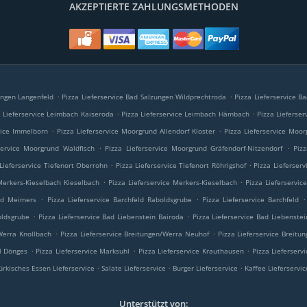
AKZEPTIERTE ZAHLUNGSMETHODEN
.
.
ungen Langenfeld
Pizza Lieferservice Bad Salzungen Wildprechtroda
Pizza Lieferservice 
.
.
a Lieferservice Leimbach Kaiseroda
Pizza Lieferservice Leimbach Hämbach
Pizza Lieferse
.
.
vice Immelborn
Pizza Lieferservice Moorgrund Allendorf Kloster
Pizza Lieferservice Moo
.
.
service Moorgrund Waldfisch
Pizza Lieferservice Moorgrund Gräfendorf-Nitzendorf
Piz
.
.
 Lieferservice Tiefenort Oberrohn
Pizza Lieferservice Tiefenort Röhrigshof
Pizza Lieferserv
.
.
 Merkers-Kieselbach Kieselbach
Pizza Lieferservice Merkers-Kieselbach
Pizza Lieferservic
.
.
.
eld Meimers
Pizza Lieferservice Barchfeld Raboldsgrube
Pizza Lieferservice Barchfeld
.
.
oldsgrube
Pizza Lieferservice Bad Liebenstein Bairoda
Pizza Lieferservice Bad Liebenstei
.
.
/Werra Knollbach
Pizza Lieferservice Breitungen/Werra Neuhof
Pizza Lieferservice Breitu
.
.
.
hl Dönges
Pizza Lieferservice Marksuhl
Pizza Lieferservice Krauthausen
Pizza Lieferser
.
.
.
ürkisches Essen Lieferservice
Salate Lieferservice
Burger Lieferservice
Kaffee Lieferservi
Unterstützt von: