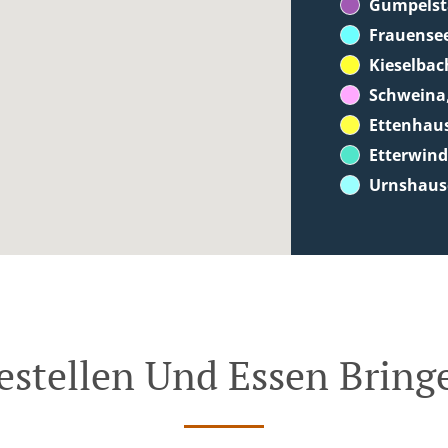
Gumpelst
Frauense
Kieselbac
Schweina
Ettenhau
Etterwin
Urnshaus
estellen Und Essen Bring