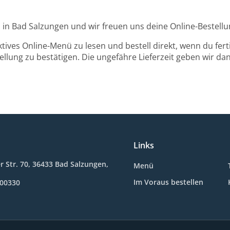
 in Bad Salzungen und wir freuen uns deine Online-Bestel
ktives Online-Menü zu lesen und bestell direkt, wenn du ferti
llung zu bestätigen. Die ungefähre Lieferzeit geben wir da
Links
 Str. 70, 36433 Bad Salzungen,
Menü
Im Voraus bestellen
600330