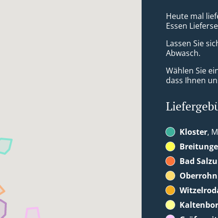
Heute mal lief
Essen Liefers
Lassen Sie sic
Abwasch.
Wählen Sie ei
dass Ihnen uns
Liefergeb
Kloster
, M
Breitung
Bad Salz
Oberrohn
Witzelrod
Kaltenbo