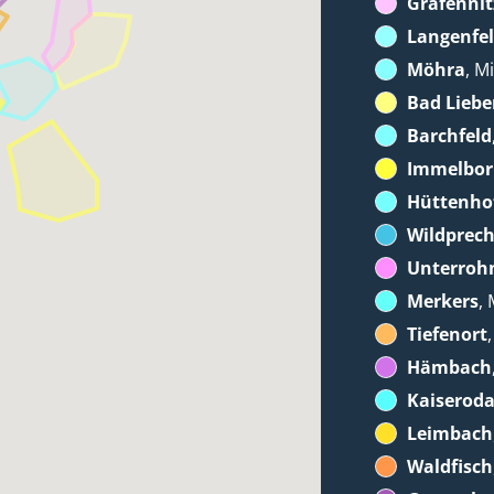
Gräfennit
Langenfe
Möhra
, M
Bad Liebe
Barchfeld
Immelbo
Hüttenho
Wildprec
Unterroh
Merkers
,
Tiefenort
Hämbach
Kaiserod
Leimbach
Waldfisch