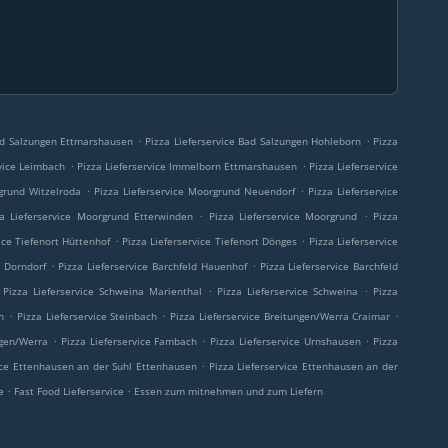
.
.
Bad Salzungen Ettmarshausen
Pizza Lieferservice Bad Salzungen Hohleborn
Pizza
.
.
rvice Leimbach
Pizza Lieferservice Immelborn Ettmarshausen
Pizza Lieferservice
.
.
rgrund Witzelroda
Pizza Lieferservice Moorgrund Neuendorf
Pizza Lieferservice
.
.
za Lieferservice Moorgrund Etterwinden
Pizza Lieferservice Moorgrund
Pizza
.
.
ice Tiefenort Hüttenhof
Pizza Lieferservice Tiefenort Dönges
Pizza Lieferservice
.
.
e Dorndorf
Pizza Lieferservice Barchfeld Hauenhof
Pizza Lieferservice Barchfeld
.
.
Pizza Lieferservice Schweina Marienthal
Pizza Lieferservice Schweina
Pizza
.
.
.
n
Pizza Lieferservice Steinbach
Pizza Lieferservice Breitungen/Werra Craimar
.
.
.
ngen/Werra
Pizza Lieferservice Fambach
Pizza Lieferservice Urnshausen
Pizza
.
vice Ettenhausen an der Suhl Ettenhausen
Pizza Lieferservice Ettenhausen an der
.
.
ce
Fast Food Lieferservice
Essen zum mitnehmen und zum Liefern