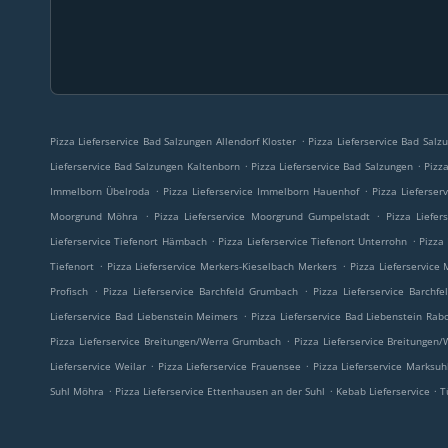
.
Pizza Lieferservice Bad Salzungen Allendorf Kloster
Pizza Lieferservice Bad Salz
.
.
Lieferservice Bad Salzungen Kaltenborn
Pizza Lieferservice Bad Salzungen
Pizz
.
.
Immelborn Übelroda
Pizza Lieferservice Immelborn Hauenhof
Pizza Lieferser
.
.
Moorgrund Möhra
Pizza Lieferservice Moorgrund Gumpelstadt
Pizza Liefer
.
.
Lieferservice Tiefenort Hämbach
Pizza Lieferservice Tiefenort Unterrohn
Pizza
.
.
Tiefenort
Pizza Lieferservice Merkers-Kieselbach Merkers
Pizza Lieferservice
.
.
Profisch
Pizza Lieferservice Barchfeld Grumbach
Pizza Lieferservice Barchf
.
Lieferservice Bad Liebenstein Meimers
Pizza Lieferservice Bad Liebenstein Rab
.
Pizza Lieferservice Breitungen/Werra Grumbach
Pizza Lieferservice Breitungen
.
.
Lieferservice Weilar
Pizza Lieferservice Frauensee
Pizza Lieferservice Marksu
.
.
.
Suhl Möhra
Pizza Lieferservice Ettenhausen an der Suhl
Kebab Lieferservice
T